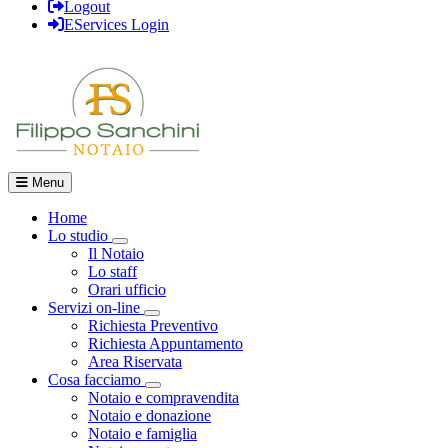
Logout
EServices Login
Menu
Home
Lo studio
Visualizza menù di secondo livello
Il Notaio
Lo staff
Orari ufficio
Servizi on-line
Visualizza menù di secondo livello
Richiesta Preventivo
Richiesta Appuntamento
Area Riservata
Cosa facciamo
Visualizza menù di secondo livello
Notaio e compravendita
Notaio e donazione
Notaio e famiglia