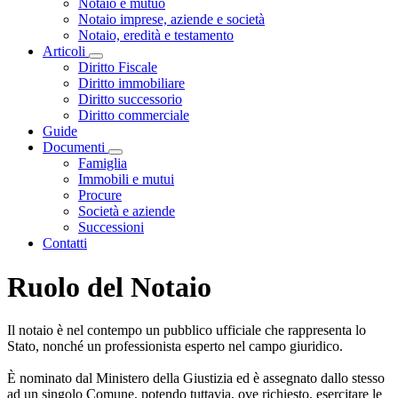
Notaio e mutuo
Notaio imprese, aziende e società
Notaio, eredità e testamento
Articoli
Visualizza menù di secondo livello
Diritto Fiscale
Diritto immobiliare
Diritto successorio
Diritto commerciale
Guide
Documenti
Visualizza menù di secondo livello
Famiglia
Immobili e mutui
Procure
Società e aziende
Successioni
Contatti
Ruolo del Notaio
Il notaio è nel contempo un pubblico ufficiale che rappresenta lo
Stato, nonché un professionista esperto nel campo giuridico.
È nominato dal Ministero della Giustizia ed è assegnato dallo stesso
ad un singolo Comune, potendo tuttavia, ove richiesto, esercitare le