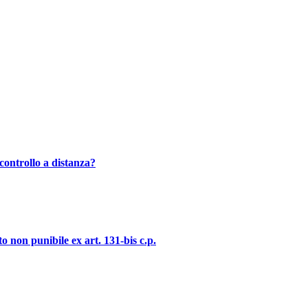
controllo a distanza?
o non punibile ex art. 131-bis c.p.