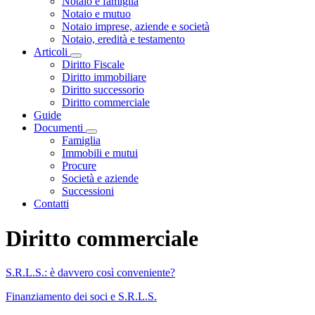
Notaio e famiglia
Notaio e mutuo
Notaio imprese, aziende e società
Notaio, eredità e testamento
Articoli
Visualizza menù di secondo livello
Diritto Fiscale
Diritto immobiliare
Diritto successorio
Diritto commerciale
Guide
Documenti
Visualizza menù di secondo livello
Famiglia
Immobili e mutui
Procure
Società e aziende
Successioni
Contatti
Diritto commerciale
S.R.L.S.: è davvero così conveniente?
Finanziamento dei soci e S.R.L.S.