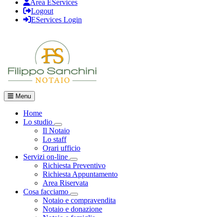
Area EServices
Logout
EServices Login
Menu
Home
Lo studio
Visualizza menù di secondo livello
Il Notaio
Lo staff
Orari ufficio
Servizi on-line
Visualizza menù di secondo livello
Richiesta Preventivo
Richiesta Appuntamento
Area Riservata
Cosa facciamo
Visualizza menù di secondo livello
Notaio e compravendita
Notaio e donazione