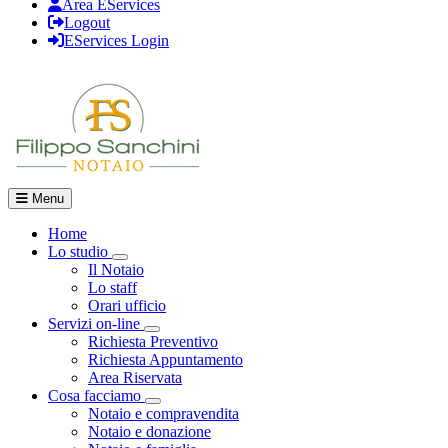
Area EServices
Logout
EServices Login
Menu
Home
Lo studio
Visualizza menù di secondo livello
Il Notaio
Lo staff
Orari ufficio
Servizi on-line
Visualizza menù di secondo livello
Richiesta Preventivo
Richiesta Appuntamento
Area Riservata
Cosa facciamo
Visualizza menù di secondo livello
Notaio e compravendita
Notaio e donazione