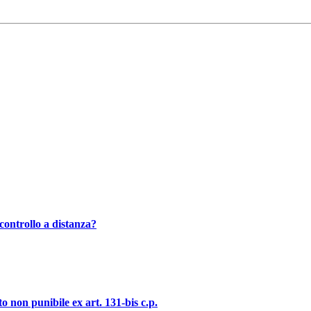
controllo a distanza?
o non punibile ex art. 131-bis c.p.