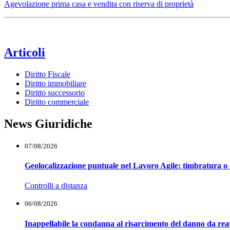
Agevolazione prima casa e vendita con riserva di proprietà
Articoli
Diritto Fiscale
Diritto immobiliare
Diritto successorio
Diritto commerciale
News Giuridiche
07/08/2026
Geolocalizzazione puntuale nel Lavoro Agile: timbratura o 
Controlli a distanza
06/08/2026
Inappellabile la condanna al risarcimento del danno da reat