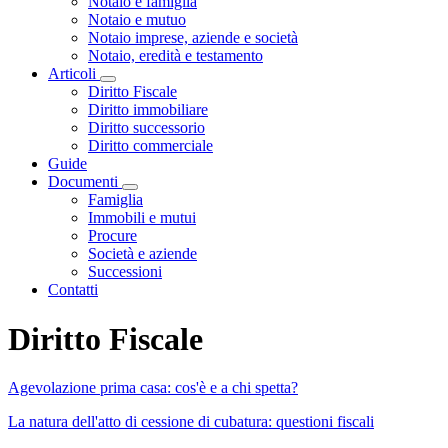
Notaio e famiglia
Notaio e mutuo
Notaio imprese, aziende e società
Notaio, eredità e testamento
Articoli
Visualizza menù di secondo livello
Diritto Fiscale
Diritto immobiliare
Diritto successorio
Diritto commerciale
Guide
Documenti
Visualizza menù di secondo livello
Famiglia
Immobili e mutui
Procure
Società e aziende
Successioni
Contatti
Diritto Fiscale
Agevolazione prima casa: cos'è e a chi spetta?
La natura dell'atto di cessione di cubatura: questioni fiscali