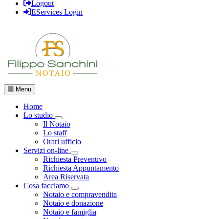
Logout
EServices Login
Menu
Home
Lo studio
Visualizza menù di secondo livello
Il Notaio
Lo staff
Orari ufficio
Servizi on-line
Visualizza menù di secondo livello
Richiesta Preventivo
Richiesta Appuntamento
Area Riservata
Cosa facciamo
Visualizza menù di secondo livello
Notaio e compravendita
Notaio e donazione
Notaio e famiglia