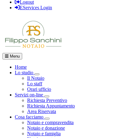
Logout
EServices Login
Menu
Home
Lo studio
Visualizza menù di secondo livello
Il Notaio
Lo staff
Orari ufficio
Servizi on-line
Visualizza menù di secondo livello
Richiesta Preventivo
Richiesta Appuntamento
Area Riservata
Cosa facciamo
Visualizza menù di secondo livello
Notaio e compravendita
Notaio e donazione
Notaio e famiglia