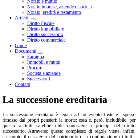
Notaio e mutuo
Notaio imprese, aziende e società
Notaio, eredità e testamento
Articoli
Visualizza menù di secondo livello
Diritto Fiscale
Diritto immobiliare
Diritto successorio
Diritto commerciale
Guide
Documenti
Visualizza menù di secondo livello
Famiglia
Immobili e mutui
Procure
Società e aziende
Successioni
Contatti
La successione ereditaria
La successione ereditaria è legata ad un evento triste e spesso
rimosso dai propri pensieri: la morte; essa è, però, ineludibile, per
questo a tutti sarebbe utile conoscere i principi del diritto
successorio. Attraverso questo complesso di regole viene, infatti,
assicurato il passaggio del patrimonio e la continuazione di tutti i