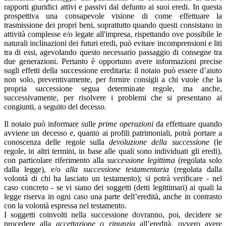
rapporti giuridici attivi e passivi dal defunto ai suoi eredi. In questa
prospettiva una consapevole visione di come effettuare la
trasmissione dei propri beni, soprattutto quando questi consistano in
attività complesse e/o legate all'impresa, rispettando ove possibile le
naturali inclinazioni dei futuri eredi, può evitare incomprensioni e liti
tra di essi, agevolando questo necessario passaggio di consegne tra
due generazioni. Pertanto è opportuno avere informazioni precise
sugli effetti della successione ereditaria: il notaio può essere d’aiuto
non solo, preventivamente, per fornire consigli a chi vuole che la
propria successione segua determinate regole, ma anche,
successivamente, per risolvere i problemi che si presentano ai
congiunti, a seguito del decesso.
Il notaio può informare sulle
prime operazioni
da effettuare quando
avviene un decesso e, quanto ai profili patrimoniali, potrà portare a
conoscenza delle regole sulla
devoluzione della successione
(le
regole, in altri termini, in base alle quali sono individuati gli eredi),
con particolare riferimento alla
successione legittima
(regolata solo
dalla legge), e/o
alla successione testamentaria
(regolata dalla
volontà di chi ha lasciato un testamento); si potrà verificare - nel
caso concreto - se vi siano dei soggetti (detti legittimari) ai quali la
legge riserva in ogni caso una parte dell’eredità, anche in contrasto
con la volontà espressa nel testamento.
I soggetti coinvolti nella successione dovranno, poi, decidere se
procedere alla
accettazione o rinunzia
all’eredità, ovvero avere