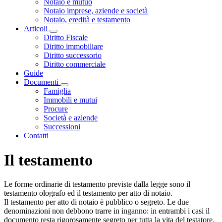
Notaio e mutuo
Notaio imprese, aziende e società
Notaio, eredità e testamento
Articoli
Visualizza menù di secondo livello
Diritto Fiscale
Diritto immobiliare
Diritto successorio
Diritto commerciale
Guide
Documenti
Visualizza menù di secondo livello
Famiglia
Immobili e mutui
Procure
Società e aziende
Successioni
Contatti
Il testamento
Le forme ordinarie di testamento previste dalla legge sono il
testamento olografo ed il testamento per atto di notaio.
Il testamento per atto di notaio è pubblico o segreto. Le due
denominazioni non debbono trarre in inganno: in entrambi i casi il
documento resta rigorosamente segreto per tutta la vita del testatore.