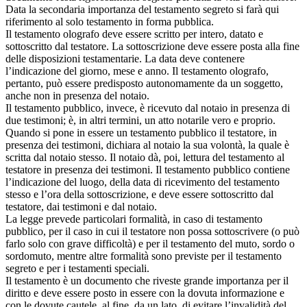
Data la secondaria importanza del testamento segreto si farà qui
riferimento al solo testamento in forma pubblica.
Il testamento olografo deve essere scritto per intero, datato e
sottoscritto dal testatore. La sottoscrizione deve essere posta alla fine
delle disposizioni testamentarie. La data deve contenere
l’indicazione del giorno, mese e anno. Il testamento olografo,
pertanto, può essere predisposto autonomamente da un soggetto,
anche non in presenza del notaio.
Il testamento pubblico, invece, è ricevuto dal notaio in presenza di
due testimoni; è, in altri termini, un atto notarile vero e proprio.
Quando si pone in essere un testamento pubblico il testatore, in
presenza dei testimoni, dichiara al notaio la sua volontà, la quale è
scritta dal notaio stesso. Il notaio dà, poi, lettura del testamento al
testatore in presenza dei testimoni. Il testamento pubblico contiene
l’indicazione del luogo, della data di ricevimento del testamento
stesso e l’ora della sottoscrizione, e deve essere sottoscritto dal
testatore, dai testimoni e dal notaio.
La legge prevede particolari formalità, in caso di testamento
pubblico, per il caso in cui il testatore non possa sottoscrivere (o può
farlo solo con grave difficoltà) e per il testamento del muto, sordo o
sordomuto, mentre altre formalità sono previste per il testamento
segreto e per i testamenti speciali.
Il testamento è un documento che riveste grande importanza per il
diritto e deve essere posto in essere con la dovuta informazione e
con le dovute cautele, al fine, da un lato, di evitare l’invalidità del