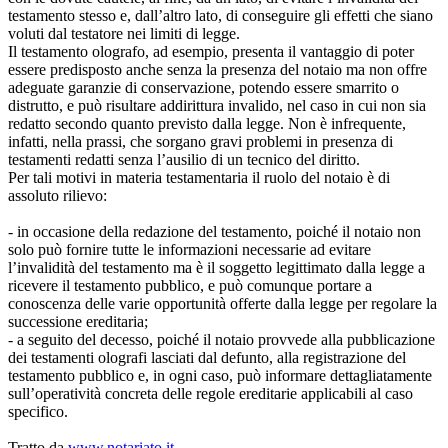
testamento stesso e, dall’altro lato, di conseguire gli effetti che siano
voluti dal testatore nei limiti di legge.
Il testamento olografo, ad esempio, presenta il vantaggio di poter
essere predisposto anche senza la presenza del notaio ma non offre
adeguate garanzie di conservazione, potendo essere smarrito o
distrutto, e può risultare addirittura invalido, nel caso in cui non sia
redatto secondo quanto previsto dalla legge. Non è infrequente,
infatti, nella prassi, che sorgano gravi problemi in presenza di
testamenti redatti senza l’ausilio di un tecnico del diritto.
Per tali motivi in materia testamentaria il ruolo del notaio è di
assoluto rilievo:
- in occasione della redazione del testamento, poiché il notaio non
solo può fornire tutte le informazioni necessarie ad evitare
l’invalidità del testamento ma è il soggetto legittimato dalla legge a
ricevere il testamento pubblico, e può comunque portare a
conoscenza delle varie opportunità offerte dalla legge per regolare la
successione ereditaria;
- a seguito del decesso, poiché il notaio provvede alla pubblicazione
dei testamenti olografi lasciati dal defunto, alla registrazione del
testamento pubblico e, in ogni caso, può informare dettagliatamente
sull’operatività concreta delle regole ereditarie applicabili al caso
specifico.
Tratto da
www.notariato.it