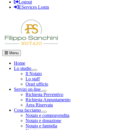
Logout
EServices Login
Menu
Home
Lo studio
Visualizza menù di secondo livello
Il Notaio
Lo staff
Orari ufficio
Servizi on-line
Visualizza menù di secondo livello
Richiesta Preventivo
Richiesta Appuntamento
Area Riservata
Cosa facciamo
Visualizza menù di secondo livello
Notaio e compravendita
Notaio e donazione
Notaio e famiglia