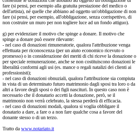
consentite le donazioni che abbiano ad oggetto un'obbligazione di
fare (si pensi, per esempio alla gratuita prestazione del medico o
dell'artista), né quelle che abbiano ad oggetto un'obbligazione di non
fare (si pensi, per esempio, all'obbligazione, senza corrispettivo, di
non costruire un muro per non togliere luce ad un fondo attiguo).
g) per evidenziare il motivo che spinge a donare. Il motivo che
spinge a donare può essere rilevante:
- nel caso di donazioni rimuneratorie, qualora l'attribuzione venga
effettuata per riconoscenza (per un aiuto economico ricevuto o
promesso) o in considerazione dei meriti di chi riceve la donazione o
per speciale remunerazione, anche se non costituiscono donazioni le
liberalità conformi agli usi (es. mance o regali natalizi dei clienti ai
professionisti);
- nel caso di donazioni obnuziali, qualora l'attribuzione sia compiuta
in vista di un determinato futuro matrimonio dagli sposi tra loro o da
altri a favore degli sposi o dei figli nascituri. In questo caso non è
necessario che il donatario accetti la donazione, però, se il
matrimonio non verrà celebrato, la stessa perderà di efficacia.
- nel caso di donazioni modali, qualora si voglia obbligare il
donatario a dare, a fare o a non fare qualche cosa a favore del
donante stesso o di un terzo.
Tratto da
www.notariato.it