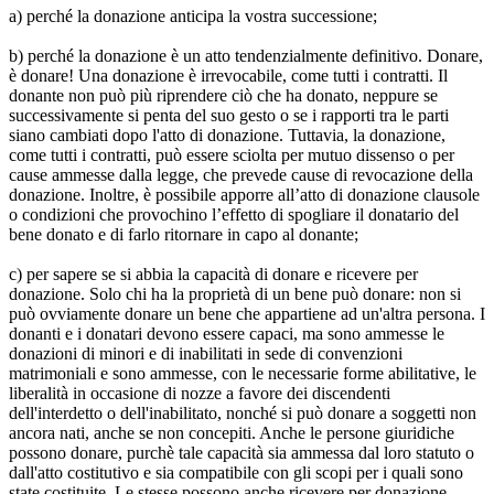
a) perché la donazione anticipa la vostra successione;
b) perché la donazione è un atto tendenzialmente definitivo. Donare,
è donare! Una donazione è irrevocabile, come tutti i contratti. Il
donante non può più riprendere ciò che ha donato, neppure se
successivamente si penta del suo gesto o se i rapporti tra le parti
siano cambiati dopo l'atto di donazione. Tuttavia, la donazione,
come tutti i contratti, può essere sciolta per mutuo dissenso o per
cause ammesse dalla legge, che prevede cause di revocazione della
donazione. Inoltre, è possibile apporre all’atto di donazione clausole
o condizioni che provochino l’effetto di spogliare il donatario del
bene donato e di farlo ritornare in capo al donante;
c) per sapere se si abbia la capacità di donare e ricevere per
donazione. Solo chi ha la proprietà di un bene può donare: non si
può ovviamente donare un bene che appartiene ad un'altra persona. I
donanti e i donatari devono essere capaci, ma sono ammesse le
donazioni di minori e di inabilitati in sede di convenzioni
matrimoniali e sono ammesse, con le necessarie forme abilitative, le
liberalità in occasione di nozze a favore dei discendenti
dell'interdetto o dell'inabilitato, nonché si può donare a soggetti non
ancora nati, anche se non concepiti. Anche le persone giuridiche
possono donare, purchè tale capacità sia ammessa dal loro statuto o
dall'atto costitutivo e sia compatibile con gli scopi per i quali sono
state costituite. Le stesse possono anche ricevere per donazione.