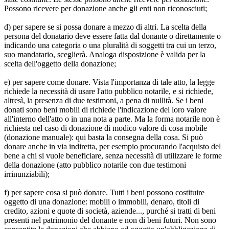
Possono ricevere per donazione anche gli enti non riconosciuti;
d) per sapere se si possa donare a mezzo di altri. La scelta della
persona del donatario deve essere fatta dal donante o direttamente o
indicando una categoria o una pluralità di soggetti tra cui un terzo,
suo mandatario, sceglierà. Analoga disposizione è valida per la
scelta dell'oggetto della donazione;
e) per sapere come donare. Vista l'importanza di tale atto, la legge
richiede la necessità di usare l'atto pubblico notarile, e si richiede,
altresì, la presenza di due testimoni, a pena di nullità. Se i beni
donati sono beni mobili di richiede l'indicazione del loro valore
all'interno dell'atto o in una nota a parte. Ma la forma notarile non è
richiesta nel caso di donazione di modico valore di cosa mobile
(donazione manuale): qui basta la consegna della cosa. Si può
donare anche in via indiretta, per esempio procurando l'acquisto del
bene a chi si vuole beneficiare, senza necessità di utilizzare le forme
della donazione (atto pubblico notarile con due testimoni
irrinunziabili);
f) per sapere cosa si può donare. Tutti i beni possono costituire
oggetto di una donazione: mobili o immobili, denaro, titoli di
credito, azioni e quote di società, aziende..., purché si tratti di beni
presenti nel patrimonio del donante e non di beni futuri. Non sono